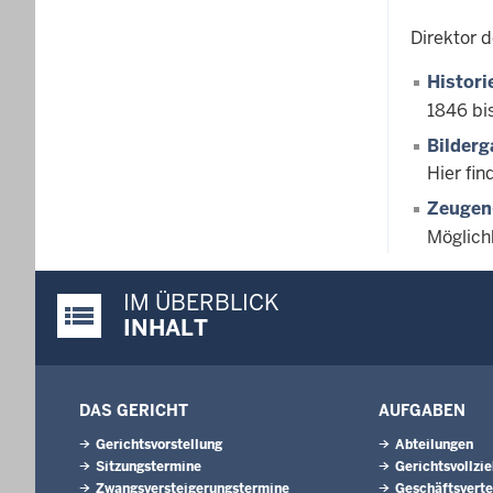
Direktor 
Histori
1846 bi
Bilderg
Hier fi
Zeugen
Möglich
IM ÜBERBLICK
Justiz-Portal im Überblick:
INHALT
DAS GERICHT
AUFGABEN
Gerichtsvorstellung
Abteilungen
Sitzungstermine
Gerichtsvollzi
Zwangsversteigerungs­termine
Geschäftsverte