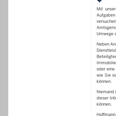
Mit unser
Aufgaben
versuche
Amtsgeri
Umwege an
Neben Ans
Dienstlei
Beteiligt
Immobilie
oder eine
wie Sie s
können.
Niemand i
dieser In
können.
Hoffmann