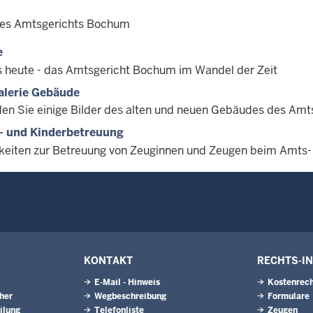
des Amtsgerichts Bochum
e
s heute - das Amtsgericht Bochum im Wandel der Zeit
alerie Gebäude
nden Sie einige Bilder des alten und neuen Gebäudes des Am
- und Kinderbetreuung
keiten zur Betreuung von Zeuginnen und Zeugen beim Amts
KONTAKT
RECHTS-I
E-Mail - Hinweis
Kostenrech
eher
Wegbeschreibung
Formulare
ilung
Telefonliste
Zeugen