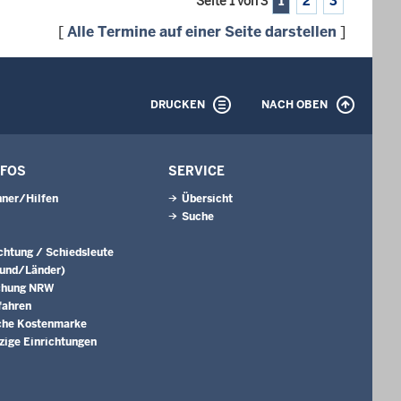
Seite 1 von 3
1
2
3
[
Alle Termine auf einer Seite darstellen
]
DRUCKEN
NACH OBEN
NFOS
SERVICE
ner/Hilfen
Übersicht
Suche
ichtung / Schiedsleute
Bund/Länder)
chung NRW
fahren
che Kostenmarke
ige Einrichtungen