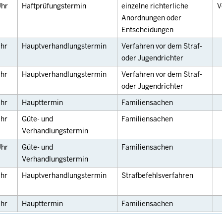
hr
Haftprüfungstermin
einzelne richterliche
V
Anordnungen oder
Entscheidungen
hr
Hauptverhandlungstermin
Verfahren vor dem Straf-
oder Jugendrichter
hr
Hauptverhandlungstermin
Verfahren vor dem Straf-
oder Jugendrichter
hr
Haupttermin
Familiensachen
hr
Güte- und
Familiensachen
Verhandlungstermin
hr
Güte- und
Familiensachen
Verhandlungstermin
hr
Hauptverhandlungstermin
Strafbefehlsverfahren
hr
Haupttermin
Familiensachen