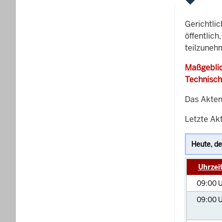
Gerichtli
öffentlich
teilzuneh
Maßgeblic
Technisch
Das Akten
Letzte Akt
Uhrzei
09:00
U
09:00
U