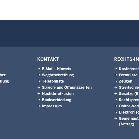
KONTAKT
RECHTS-I
E-Mail - Hinweis
Kostenrech
eher
Wegbeschreibung
Formulare
ilung
Telefonliste
Zeugen
Sprech- und Öffnungszeiten
Streitschl
Nachtbriefkasten
Gesetze (
Bankverbindung
Rechtspre
Impressum
Online-Ver
Elektronis
Gemeinnütz
(Antrag)