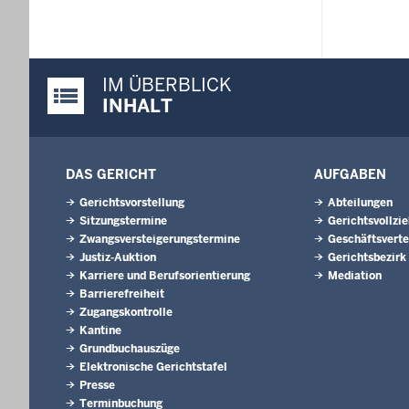
IM ÜBERBLICK
Justiz-Portal im Überblick:
INHALT
DAS GERICHT
AUFGABEN
Gerichtsvorstellung
Abteilungen
Sitzungstermine
Gerichtsvollzi
Zwangsversteigerungs­termine
Geschäftsverte
Justiz-Auktion
Gerichtsbezirk
Karriere und Berufsorientierung
Mediation
Barrierefreiheit
Zugangskontrolle
Kantine
Grundbuchauszüge
Elektronische Gerichtstafel
Presse
Terminbuchung