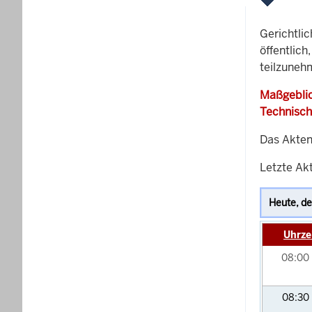
Gerichtli
öffentlich
teilzuneh
Maßgeblic
Technisch
Das Akten
Letzte Ak
Uhrze
08:00
08:30