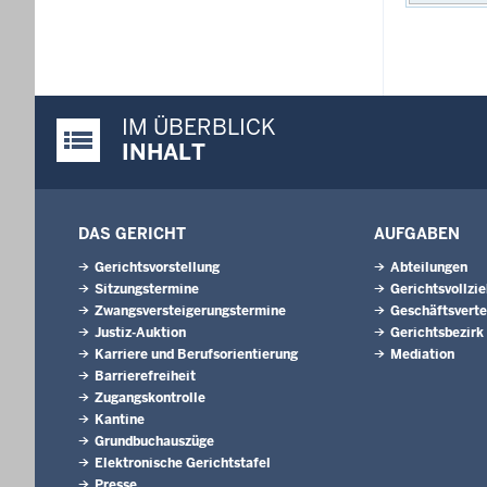
IM ÜBERBLICK
Justiz-Portal im Überblick:
INHALT
DAS GERICHT
AUFGABEN
Gerichtsvorstellung
Abteilungen
Sitzungstermine
Gerichtsvollzi
Zwangsversteigerungs­termine
Geschäftsverte
Justiz-Auktion
Gerichtsbezirk
Karriere und Berufsorientierung
Mediation
Barrierefreiheit
Zugangskontrolle
Kantine
Grundbuchauszüge
Elektronische Gerichtstafel
Presse