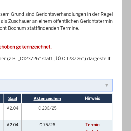
esem Grund sind Gerichtsverhandlungen in der Regel
it als Zuschauer an einem öffentlichen Gerichtstermin
richt Bochum stattfindenden Termine.
gehoben gekennzeichnet.
 (z.B. „C123/26” statt „
10
C 123/26”) dargestellt.
Saal
Aktenzeichen
Hinweis
A2.04
C 236/25
A2.04
C 75/26
Termin