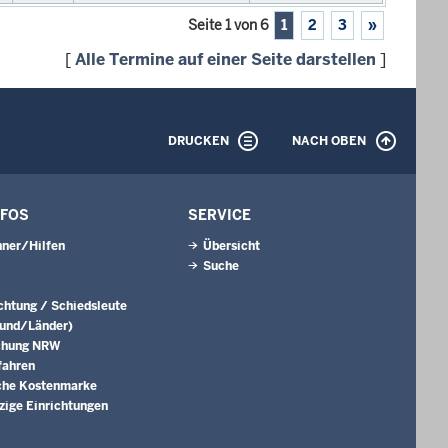
Seite 1 von 6
1
2
3
»
[
Alle Termine auf einer Seite darstellen
]
DRUCKEN
NACH OBEN
NFOS
SERVICE
ner/Hilfen
Übersicht
Suche
ichtung / Schiedsleute
Bund/Länder)
chung NRW
fahren
che Kostenmarke
ige Einrichtungen