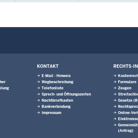
KONTAKT
RECHTS-I
E-Mail - Hinweis
Kostenrech
eher
Wegbeschreibung
Formulare
ilung
Telefonliste
Zeugen
Sprech- und Öffnungszeiten
Streitschl
Nachtbriefkasten
Gesetze (
Bankverbindung
Rechtspre
Impressum
Online-Ver
Elektronis
Gemeinnütz
(Antrag)