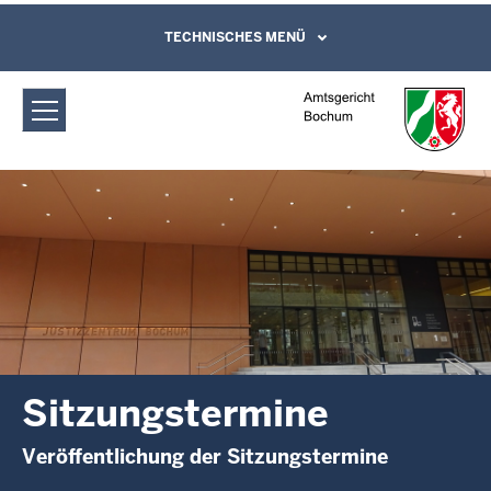
Direkt zum Inhalt
Amtsgericht Bochum: Sitzungstermine
TECHNISCHES MENÜ
Leichte Sprache, Gebärdensprachenvideo
und Kontaktformular
Sitzungstermine
Veröffentlichung der Sitzungstermine