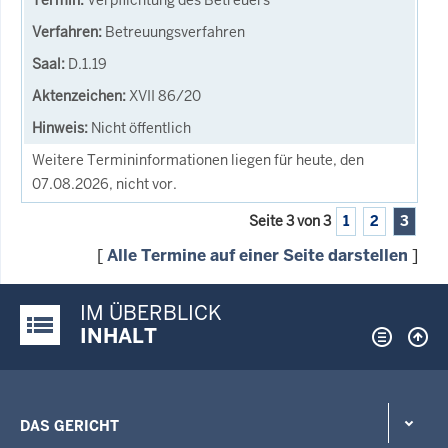
Betreuungsverfahren
D.1.19
XVII 86/20
Nicht öffentlich
Weitere Termininformationen liegen für heute, den
07.08.2026, nicht vor.
Seite 3 von 3
1
2
3
[
Alle Termine auf einer Seite darstellen
]
IM ÜBERBLICK
Justiz-Portal im Überblick:
INHALT
DAS GERICHT