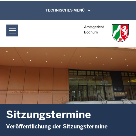
Direkt zum Inhalt
Amtsgericht Bochum: Sitzungstermine
TECHNISCHES MENÜ
Leichte Sprache, Gebärdensprachenvideo
und Kontaktformular
Sitzungstermine
Veröffentlichung der Sitzungstermine