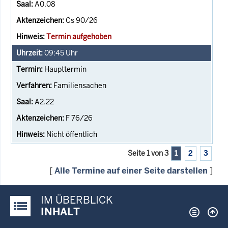
A0.08
Cs 90/26
Termin aufgehoben
09:45
Uhr
Haupttermin
Familiensachen
A2.22
F 76/26
Nicht öffentlich
Seite 1 von 3
1
2
3
[
Alle Termine auf einer Seite darstellen
]
IM ÜBERBLICK
Justiz-Portal im Überblick:
INHALT