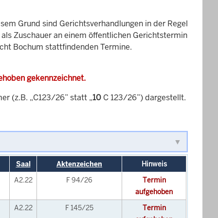
esem Grund sind Gerichtsverhandlungen in der Regel
it als Zuschauer an einem öffentlichen Gerichtstermin
richt Bochum stattfindenden Termine.
gehoben gekennzeichnet.
 (z.B. „C123/26” statt „
10
C 123/26”) dargestellt.
Saal
Aktenzeichen
Hinweis
A2.22
F 94/26
Termin
aufgehoben
A2.22
F 145/25
Termin