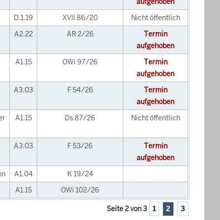
aufgehoben
D.1.19
XVII 86/20
Nicht öffentlich
A2.22
AR 2/26
Termin
aufgehoben
A1.15
OWi 97/26
Termin
aufgehoben
A3.03
F 54/26
Termin
aufgehoben
er
A1.15
Ds 87/26
Nicht öffentlich
A3.03
F 53/26
Termin
aufgehoben
en
A1.04
K 19/24
A1.15
OWi 102/26
Seite 2 von 3
1
2
3