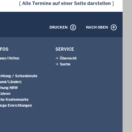
[
Alle Termine auf einer Seite darstellen
]
DRUCKEN
NACH OBEN
NFOS
SERVICE
ner/Hilfen
Übersicht
Suche
ichtung / Schiedsleute
Bund/Länder)
chung NRW
fahren
che Kostenmarke
ige Einrichtungen