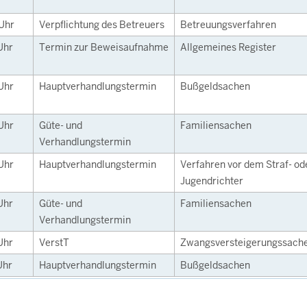
Uhr
Verpflichtung des Betreuers
Betreuungsverfahren
Uhr
Termin zur Beweisaufnahme
Allgemeines Register
Uhr
Hauptverhandlungstermin
Bußgeldsachen
Uhr
Güte- und
Familiensachen
Verhandlungstermin
Uhr
Hauptverhandlungstermin
Verfahren vor dem Straf- od
Jugendrichter
Uhr
Güte- und
Familiensachen
Verhandlungstermin
Uhr
VerstT
Zwangsversteigerungssach
Uhr
Hauptverhandlungstermin
Bußgeldsachen