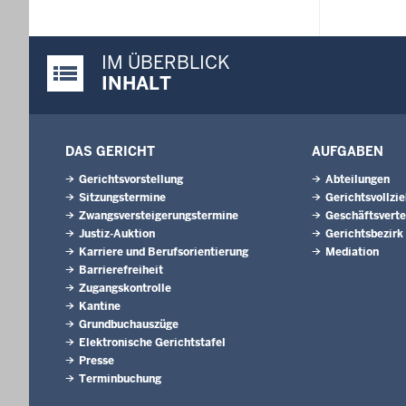
IM ÜBERBLICK
Justiz-Portal im Überblick:
INHALT
DAS GERICHT
AUFGABEN
Gerichtsvorstellung
Abteilungen
Sitzungstermine
Gerichtsvollzi
Zwangsversteigerungs­termine
Geschäftsverte
Justiz-Auktion
Gerichtsbezirk
Karriere und Berufsorientierung
Mediation
Barrierefreiheit
Zugangskontrolle
Kantine
Grundbuchauszüge
Elektronische Gerichtstafel
Presse
Terminbuchung