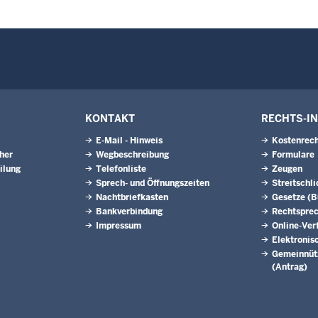
KONTAKT
RECHTS-I
E-Mail - Hinweis
Kostenrech
eher
Wegbeschreibung
Formulare
ilung
Telefonliste
Zeugen
Sprech- und Öffnungszeiten
Streitschl
Nachtbriefkasten
Gesetze (
Bankverbindung
Rechtspre
Impressum
Online-Ver
Elektronis
Gemeinnütz
(Antrag)