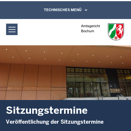
Direkt zum Inhalt
Amtsgericht Bochum: Sitzungstermine
TECHNISCHES MENÜ
Leichte Sprache, Gebärdensprachenvideo
und Kontaktformular
Sitzungstermine
Veröffentlichung der Sitzungstermine