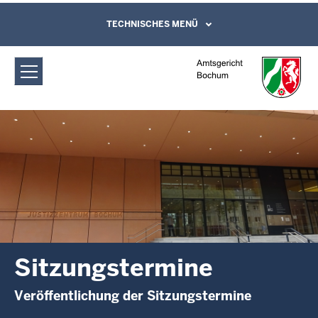
Direkt zum Inhalt
Amtsgericht Bochum: Sitzungstermine
TECHNISCHES MENÜ
Leichte Sprache, Gebärdensprachenvideo
und Kontaktformular
Sitzungstermine
Veröffentlichung der Sitzungstermine