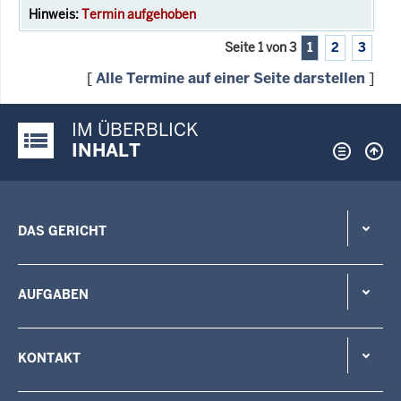
Termin aufgehoben
Seite 1 von 3
1
2
3
[
Alle Termine auf einer Seite darstellen
]
IM ÜBERBLICK
Justiz-Portal im Überblick:
INHALT
DAS GERICHT
AUFGABEN
KONTAKT